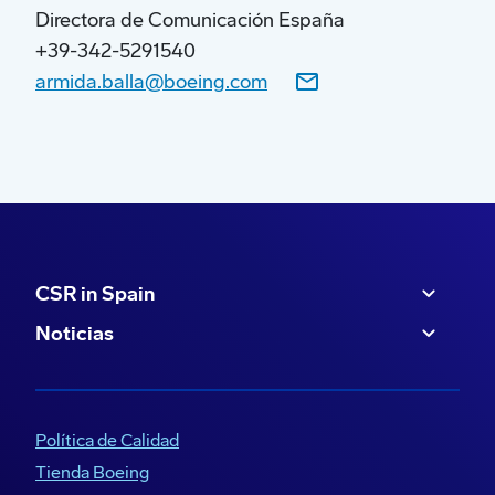
renovables para generar hidrógeno verde que
Directora de Comunicación España
se combina con dióxido de carbono reciclado
+39-342-5291540
procedente de fuentes biogénicas. Este
armida.balla@boeing.com
combustible puede reducir las emisiones de
gases de efecto invernadero durante el ciclo de
vida del transporte aéreo en más de un 90% en
comparación con el combustible convencional.
CSR in Spain
Noticias
Política de Calidad
Tienda Boeing