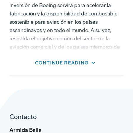
inversión de Boeing servirá para acelerar la
fabricación y la disponibilidad de combustible
sostenible para aviación en los países
escandinavos y en todo el mundo. A su vez,
respalda el objetivo común del sector de la
aviación comercial y de los países miembros de
la Organización de Aviación Civil de alcanzar las
CONTINUE READING
cero emisiones netas de dióxido de carbono
para 2050.
Norsk e-Fuel producirá combustible para
reactores denominado electro-SAF o e-SAF
(combustible sintético derivado de energía
renovable). Este proceso se basa en la
Contacto
tecnología conocida como PtL (Power-to-
Liquid): se utiliza energía obtenida de fuentes
Armida Balla