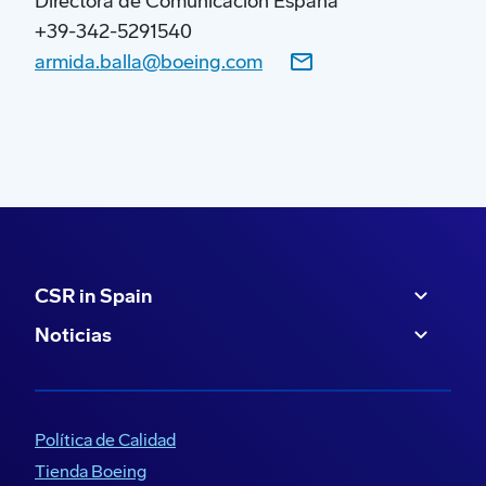
Directora de Comunicación España
el 39% de la energía consumida en las
+39-342-5291540
actividades de Boeing en 2023 procedía de
armida.balla@boeing.com
electricidad renovable mediante una
combinación de compras directas y de
créditos de energía renovable.
El porcentaje de trabajadores
pertenecientes a minorías raciales/étnicas
en nuestra plantilla en EE.UU. ha
aumentado en 6,4 puntos, y el porcentaje
CSR in Spain
de mujeres en la plantilla de Boeing ha
aumentado en 1,2 puntos, desde 2020 en
Noticias
ambos casos.
Incremento de 100.000 horas de
voluntariado de los trabajadores en 2023,
Política de Calidad
hasta un total de 477.000 horas destinadas
Tienda Boeing
a causas benéficas en todo el mundo.